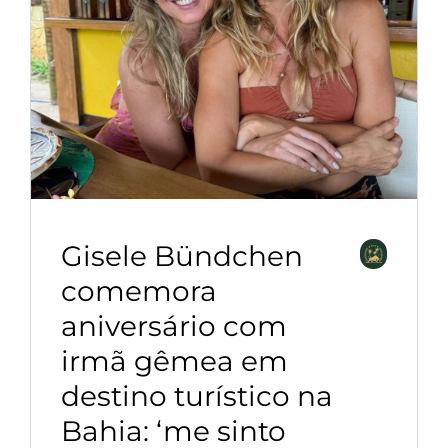
Hacklink
panel
Hacklink
panel
Hacklink
panel
Hacklink
Gisele Bündchen
panel
comemora
aniversário com
Hacklink
irmã gêmea em
panel
destino turístico na
Hacklink
Bahia: ‘me sinto
panel