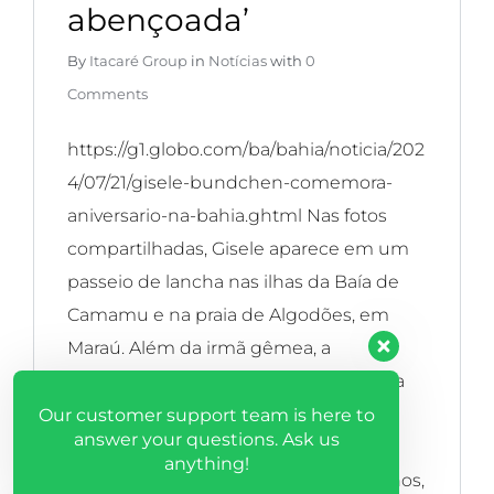
abençoada’
Hacklink
By
Itacaré Group
in
Notícias
with
0
panel
Comments
Hacklink
https://g1.globo.com/ba/bahia/noticia/202
panel
4/07/21/gisele-bundchen-comemora-
aniversario-na-bahia.ghtml Nas fotos
Hacklink
compartilhadas, Gisele aparece em um
panel
passeio de lancha nas ilhas da Baía de
Hacklink
Camamu e na praia de Algodões, em
panel
Maraú. Além da irmã gêmea, a
supermodelo estava acompanhada da
Hacklink
filha mais nova, Vivian, de 11 anos, que
Our customer support team is here to
panel
answer your questions. Ask us
apareceu em algumas fotos. Gisele
Log in
anything!
também é mãe de Benjamin, de 14 anos,
Hacklink